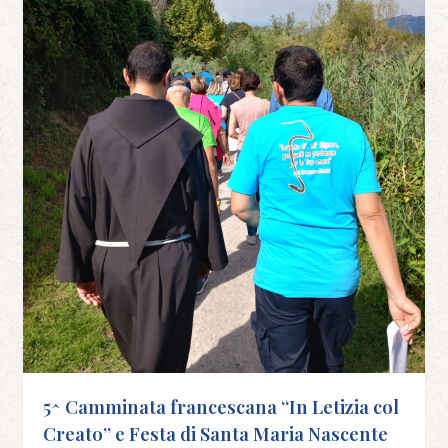
5^ Camminata francescana “In Letizia col
Creato” e Festa di Santa Maria Nascente