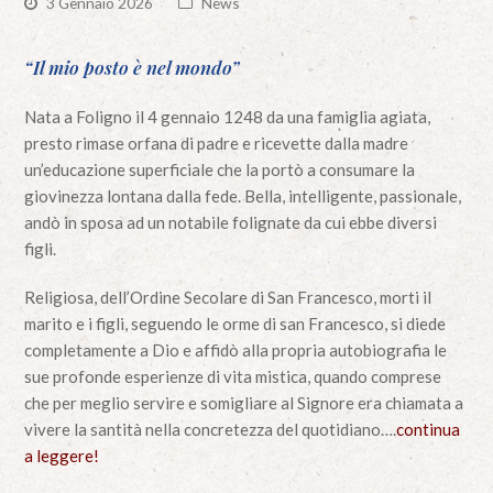
3 Gennaio 2026
News
“Il mio posto è nel mondo”
Nata a Foligno il 4 gennaio 1248 da una famiglia agiata,
presto rimase orfana di padre e ricevette dalla madre
un’educazione superficiale che la portò a consumare la
giovinezza lontana dalla fede. Bella, intelligente, passionale,
andò in sposa ad un notabile folignate da cui ebbe diversi
figli.
Religiosa, dell’Ordine Secolare di San Francesco, morti il
marito e i figli, seguendo le orme di san Francesco, si diede
completamente a Dio e affidò alla propria autobiografia le
sue profonde esperienze di vita mistica, quando comprese
che per meglio servire e somigliare al Signore era chiamata a
vivere la santità nella concretezza del quotidiano….
continua
a leggere!