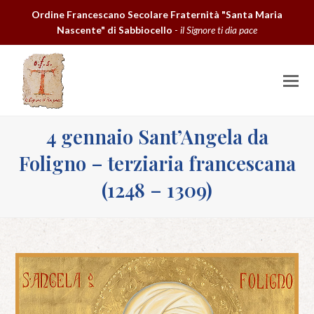
Ordine Francescano Secolare Fraternità "Santa Maria
Nascente" di Sabbiocello
-
il Signore ti dia pace
O
M
M
4 gennaio Sant’Angela da
Foligno – terziaria francescana
(1248 – 1309)