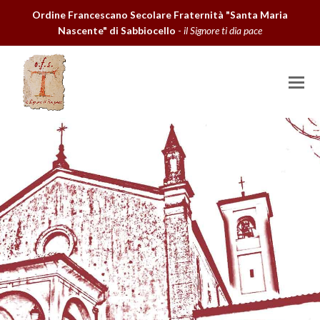
Ordine Francescano Secolare Fraternità "Santa Maria
Nascente" di Sabbiocello
-
il Signore ti dia pace
O
M
M