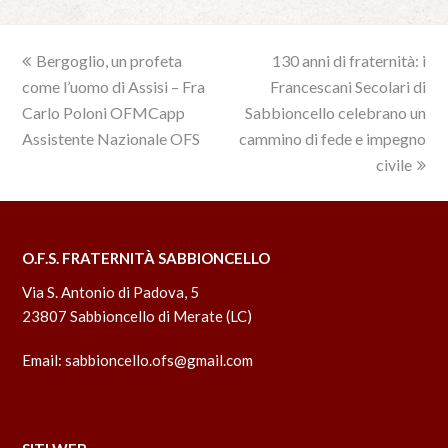
previous
Bergoglio, un profeta
130 anni di fraternità: i
next
come l’uomo di Assisi – Fra
post:
Francescani Secolari di
post:
Carlo Poloni OFMCapp
Sabbioncello celebrano un
Assistente Nazionale OFS
cammino di fede e impegno
civile
O.F.S. FRATERNITÀ SABBIONCELLO
Via S. Antonio di Padova, 5
23807 Sabbioncello di Merate (LC)
Email:
sabbioncello.ofs@gmail.com