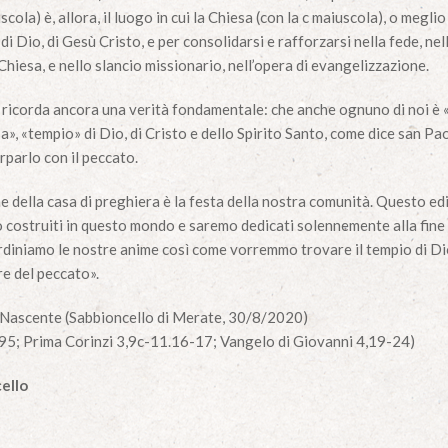
ola) è, allora, il luogo in cui la Chiesa (con la c maiuscola), o meglio
a di Dio, di Gesù Cristo, e per consolidarsi e rafforzarsi nella fede, 
a Chiesa, e nello slancio missionario, nell’opera di evangelizzazione.
i ricorda ancora una verità fondamentale: che anche ognuno di noi è «
», «tempio» di Dio, di Cristo e dello Spirito Santo, come dice san Pa
rparlo con il peccato.
 della casa di preghiera è la festa della nostra comunità. Questo edif
 costruiti in questo mondo e saremo dedicati solennemente alla fine d
ordiniamo le nostre anime così come vorremmo trovare il tempio di Di
e del peccato».
a Nascente (Sabbioncello di Merate, 30/8/2020)
95; Prima Corinzi 3,9c-11.16-17; Vangelo di Giovanni 4,19-24)
ello