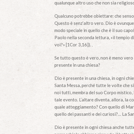
qualunque altro uso che non sia religioso 
Qualcuno potrebbe obiettare: che senso 
Questo è senz’altro vero. Dio è ovunque. 
modo speciale in quello che è il suo capo
Paolo nella seconda lettura, «il tempio di
voi?» [1Cor 3,16]).
Se tutto questo è vero, non è meno vero c
presente in una chiesa?
Dio è presente in una chiesa, in ogni chie
Santa Messa, perché tutte le volte che si
noi tutti, membra del suo Corpo mistico, i
tale evento. L’altare diventa, allora, la 
quale atteggiamento? Con quello di Mari
quello dei passanti e dei curiosi?… La Sa
Dio è presente in ogni chiesa anche tutte