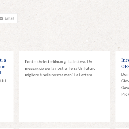
Email
ti a
Inc
Fonte: theletterfilm.org La lettera. Un
one
OFS
messaggio per la nostra Terra Un futuro
M
Dom
migliore è nelle nostre mani. La Lettera…
ti i
Giov
Gava
Pro