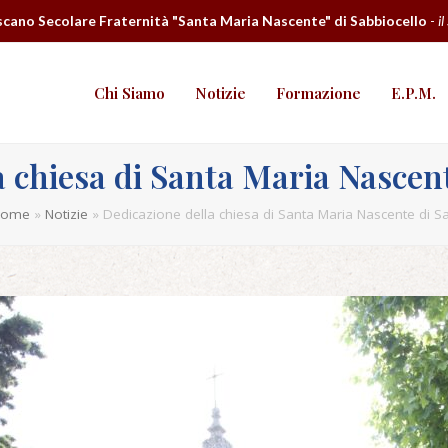
cano Secolare Fraternità "Santa Maria Nascente" di Sabbiocello
-
il
Chi Siamo
Notizie
Formazione
E.P.M.
a chiesa di Santa Maria Nascent
Home
»
Notizie
»
Dedicazione della chiesa di Santa Maria Nascente di S