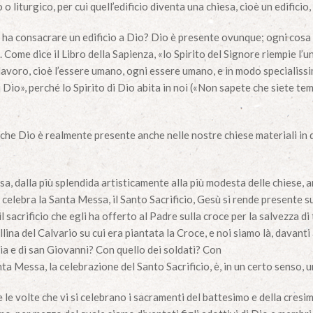
o liturgico, per cui quell’edificio diventa una chiesa, cioè un edifici
ha consacrare un edificio a Dio? Dio è presente ovunque; ogni cosa 
Come dice il Libro della Sapienza, «lo Spirito del Signore riempie l’u
lavoro, cioè l’essere umano, ogni essere umano, e in modo specialissi
 Dio», perché lo Spirito di Dio abita in noi («Non sapete che siete temp
he Dio è realmente presente anche nelle nostre chiese materiali in di
sa, dalla più splendida artisticamente alla più modesta delle chiese, an
 celebra la Santa Messa, il Santo Sacrificio, Gesù si rende presente su
l sacrificio che egli ha offerto al Padre sulla croce per la salvezza di
collina del Calvario su cui era piantata la Croce, e noi siamo là, davant
a e di san Giovanni? Con quello dei soldati? Con
nta Messa, la celebrazione del Santo Sacrificio, è, in un certo senso,
 le volte che vi si celebrano i sacramenti del battesimo e della cresi