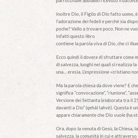
parrocchiale abbiamo ricevuto il battesim
Inoltre Dio, il Figlio di Dio fatto uomo,
l’adorazione dei fedeli e perché sia dis
poche? Vallo a trovare poco. Non ne vuoi
Infatti questo libro
contiene la parola viva di Dio, che ci illu
Ecco quindi il dovere di sfruttare come 
di salvezza, luoghi nei quali si realizza 
una… eresia. L’espressione «cristiano no
Ma la parola chiesa da dove viene? E che 
significa “convocazione”, “riunione”, “as
Versione dei Settanta (elaborata tra il 25
davanti a Dio” (qehàl Iahvè). Questa è u
appare chiaramente che Dio vuole (ha stab
Ora, dopo la venuta di Gesù, la Chiesa, l
salvezza, la comunità in cui e attraverso