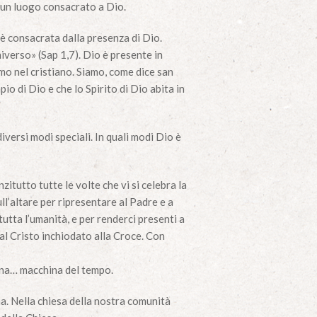
o, un luogo consacrato a Dio.
è consacrata dalla presenza di Dio.
niverso» (Sap 1,7). Dio è presente in
mo nel cristiano. Siamo, come dice san
io di Dio e che lo Spirito di Dio abita in
versi modi speciali. In quali modi Dio è
zitutto tutte le volte che vi si celebra la
ll’altare per ripresentare al Padre e a
 tutta l’umanità, e per renderci presenti a
i al Cristo inchiodato alla Croce. Con
 una… macchina del tempo.
ma. Nella chiesa della nostra comunità