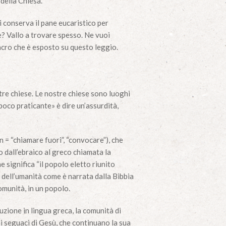
 della Chiesa.
i conserva il pane eucaristico per
e? Vallo a trovare spesso. Ne vuoi
acro che è esposto su questo leggio.
tre chiese. Le nostre chiese sono luoghi
 poco praticante» è dire un’assurdità,
n = “chiamare fuori”, “convocare”), che
o dall’ebraico al greco chiamata la
e significa “il popolo eletto riunito
 dell’umanità come è narrata dalla Bibbia
omunità, in un popolo.
uzione in lingua greca, la comunità di
ai seguaci di Gesù, che continuano la sua