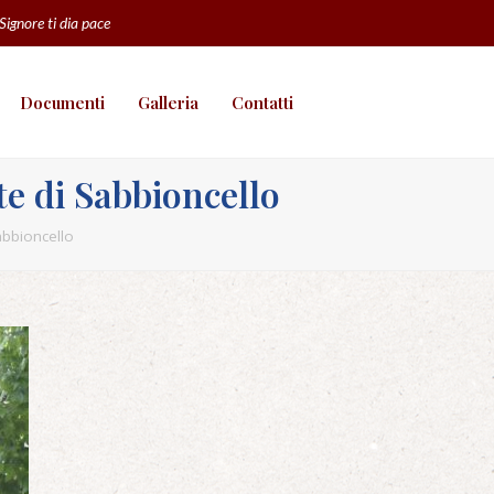
 Signore ti dia pace
Documenti
Galleria
Contatti
e di Sabbioncello
abbioncello