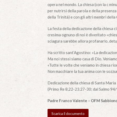
opera nel mondo. La chiesa (con la c minusc
per nutrirsi della parola e della presenz
della Trinità) e con gli altri membri dell
La festa della dedicazione della chiesa c
cresima ognuno di noi è diventato «chiesa
sciagura sarebbe allora profanarlo, detu
Ha scritto sant’Agostino: «La dedicazione
Ma noi stessi siamo casa di Dio. Veniamo
«Tutte le volte che veniamo in chiesa ri
Non macchiare la tua anima con le sozzur
Dedicazione della chiesa di Santa Mari
(Primo Re 8,22-23.27-30; dal Salmo 94/
Padre Franco Valente – OFM Sabbionc
Scarica il documento