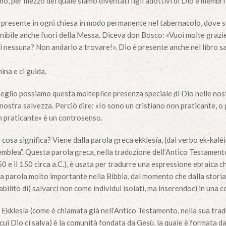
o, per mezzo del quale siamo diventati figli adottivi di Dio e membri
 è presente in ogni chiesa in modo permanente nel tabernacolo, dove s
ponibile anche fuori della Messa. Diceva don Bosco: «Vuoi molte grazi
 nessuna? Non andarlo a trovare!». Dio è presente anche nel libro s
mina e ci guida.
meglio possiamo questa molteplice presenza speciale di Dio nelle nos
la nostra salvezza. Perciò dire: «Io sono un cristiano non praticante, o
n praticante» è un controsenso.
cosa significa? Viene dalla parola greca ekklesía, (dal verbo ek-kalèi
semblea”. Questa parola greca, nella traduzione dell’Antico Testament
0 e il 150 circa a.C.), è usata per tradurre una espressione ebraica ch
na parola molto importante nella Bibbia, dal momento che dalla storia
ilito di) salvarci non come individui isolati, ma inserendoci in una c
a Ekklesía (come è chiamata già nell’Antico Testamento, nella sua trad
 cui Dio ci salva) è la comunità fondata da Gesù, la quale è formata d