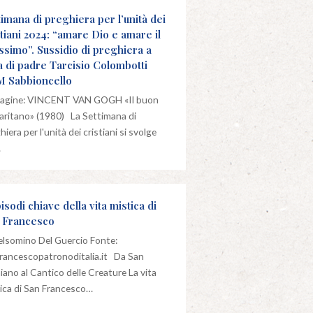
timana di preghiera per l’unità dei
stiani 2024: “amare Dio e amare il
ssimo”. Sussidio di preghiera a
a di padre Tarcisio Colombotti
 Sabbioncello
agine: VINCENT VAN GOGH «Il buon
ritano» (1980) La Settimana di
hiera per l'unità dei cristiani si svolge
…
isodi chiave della vita mistica di
 Francesco
elsomino Del Guercio Fonte:
rancescopatronoditalia.it Da San
ano al Cantico delle Creature La vita
ica di San Francesco…