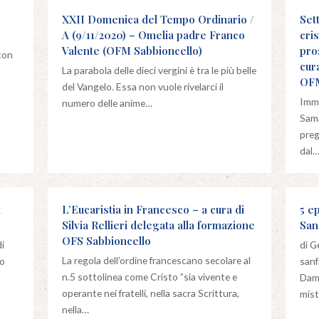
XXII Domenica del Tempo Ordinario /
Set
A (9/11/2020) – Omelia padre Franco
cri
Valente (OFM Sabbioncello)
pro
 con
cur
La parabola delle dieci vergini è tra le più belle
OFM
del Vangelo. Essa non vuole rivelarci il
Imm
numero delle anime…
Sama
preg
dal
a
L’Eucaristia in Francesco – a cura di
5 ep
Silvia Rellieri delegata alla formazione
San
OFS Sabbioncello
i
di G
La regola dell’ordine francescano secolare al
mo
sanf
n.5 sottolinea come Cristo ”sia vivente e
Dami
operante nei fratelli, nella sacra Scrittura,
mist
nella…