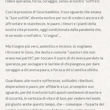
ridare speranza, forza, coraggio, senso al nostro “soffrire”.
Così la presenza di Gesù bambino, il suo sguardo che emana
la “luce sottile”, diventa motivo per noi di crederci ancora e di
affrontare le stanchezze, le paure, i timori e i pianti della
nostra vita presente, oggi condizionata dalla pandemia che,
in un modo o nell’altro, “ci segna”…
Ma il segno più vero, autentico e incisivo, lo vogliamo
ritrovare in Gesù, che desta e consola “i pastori che non
erano mai partiti”, per toccare il cuore di chi aveva perduto la
speranza, per asciugare le lacrime di chi piangeva, per dare
coraggio a chi aveva paura, e forza a chi si sentiva sfinito.
Guardiamo alle nostre sofferenze, solitudini, ribellioni,
disperazioni e paure, per affidarle a Lui, al semplice suo
sguardo, perché trasformi tutti questi sentimenti di morte e
di oscurità, in certezza di vita e di luce, per vedere nel modo
più giusto anche questo tempo, che – comunque – fa parte del