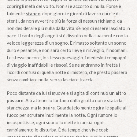
coprirgli metà del volto. Non si è accorto di nulla. Forse è
talmente
stanco
, dopo giorni e giorni di lavoro duro e di
stenti, da non avvertire più la forza di nessun richiamo, da
non desiderare più nulla dalla vita, se non di essere lasciato in
pace. Il canto degli angeli si è dissolto nella sua mente con la
veloce leggerezza di un sogno. È rimasto soltanto un sonno
duro e pesante, e non sarà certo lieve il risveglio, l’indomani.
Le stesse pecore, lo stesso paesaggio, i medesimi compagni
di viaggio inaffidabili e rissosi. Se ne andranno in fretta i
ricordi confusi di quella notte di mistero, che presto passerà
senza cambiare nulla, senza lasciare traccia.
Poco distante da lui si muove e si agita di continuo
un altro
pastore
. A trattenerlo lontano dalla grotta non è stata la
stanchezza, ma
la paura
. Guardatelo mentre gira le spalle al
fuoco per scrutare inutilmente la notte. Ogni rumore lo
insospettisce, ogni suono lo mette in ansia, ogni
cambiamento lo disturba. È da tempo che vive così: