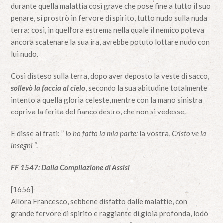
durante quella malattia così grave che pose fine a tutto il suo
penare, si prostrò in fervore di spirito, tutto nudo sulla nuda
terra: così, in quell’ora estrema nella quale il nemico poteva
ancora scatenare la sua ira, avrebbe potuto lottare nudo con
lui nudo.
Così disteso sulla terra, dopo aver deposto la veste di sacco,
sollevò la faccia al cielo
, secondo la sua abitudine totalmente
intento a quella gloria celeste, mentre con la mano sinistra
copriva la ferita del fianco destro, che non si vedesse.
E disse ai frati: ”
Io ho fatto la mia parte;
la vostra,
Cristo ve la
insegni
“.
FF 1547: Dalla Compilazione di Assisi
[1656]
Allora Francesco, sebbene disfatto dalle malattie, con
grande fervore di spirito e raggiante di gioia profonda, lodò