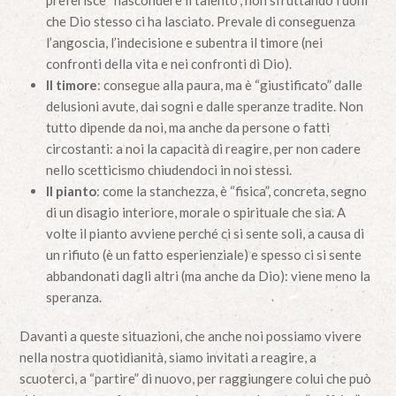
preferisce “nascondere il talento”, non sfruttando i doni
che Dio stesso ci ha lasciato. Prevale di conseguenza
l’angoscia, l’indecisione e subentra il timore (nei
confronti della vita e nei confronti di Dio).
Il timore
: consegue alla paura, ma è “giustificato” dalle
delusioni avute, dai sogni e dalle speranze tradite. Non
tutto dipende da noi, ma anche da persone o fatti
circostanti: a noi la capacità di reagire, per non cadere
nello scetticismo chiudendoci in noi stessi.
Il pianto
: come la stanchezza, è “fisica”, concreta, segno
di un disagio interiore, morale o spirituale che sia. A
volte il pianto avviene perché ci si sente soli, a causa di
un rifiuto (è un fatto esperienziale) e spesso ci si sente
abbandonati dagli altri (ma anche da Dio): viene meno la
speranza.
Davanti a queste situazioni, che anche noi possiamo vivere
nella nostra quotidianità, siamo invitati a reagire, a
scuoterci, a “partire” di nuovo, per raggiungere colui che può