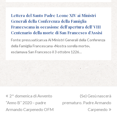
Lettera del Santo Padre Leone XIV ai Ministri
Generali della Conferenza della Famiglia
Francescana in occasione dell’apertura dell’ VIII
Centenario della morte di San Francesco d’Assisi
Fonte: press.vatican.va Ai Ministri Generali della Conferenza
della Famiglia Francescana «Nostra sorella morte»,
esclamava San Francesco il 3 ottobre 1226…
previous
2^ domenica di Avvento
(Se) Gesù nascerà
next
“Anno B” 2020 – padre
post:
prematuro. Padre Armando
post:
Armando Carpenedo OFM
Carpenedo