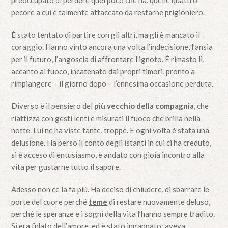
preoccupato di perdere quel poco che ha, quelle quattro
pecore a cui è talmente attaccato da restarne prigioniero.
È stato tentato di partire con gli altri, ma gli è mancato il
coraggio. Hanno vinto ancora una volta l’indecisione, l’ansia
per il futuro, l’angoscia di affrontare l’ignoto. È rimasto lì,
accanto al fuoco, incatenato dai propri timori, pronto a
rimpiangere – il giorno dopo – l’ennesima occasione perduta.
Diverso è il pensiero del
più vecchio della compagnia
, che
riattizza con gesti lenti e misurati il fuoco che brilla nella
notte. Lui ne ha viste tante, troppe. E ogni volta è stata una
delusione. Ha perso il conto degli istanti in cui ci ha creduto,
si è acceso di entusiasmo, è andato con gioia incontro alla
vita per gustarne tutto il sapore.
Adesso non ce la fa più. Ha deciso di chiudere, di sbarrare le
porte del cuore perché
teme
di restare nuovamente deluso,
perché le speranze e i sogni della vita l’hanno sempre tradito.
Si era fidato dell’amore, ed è stato ingannato; aveva