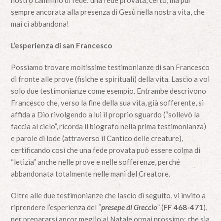
nostro cammino di fede: una fede provata, certo, ma pur
sempre ancorata alla presenza di Gesù nella nostra vita, che
mai ci abbandona!
L’esperienza di san Francesco
Possiamo trovare moltissime testimonianze di san Francesco
di fronte alle prove (fisiche e spirituali) della vita. Lascio a voi
solo due testimonianze come esempio. Entrambe descrivono
Francesco che, verso la fine della sua vita, già sofferente, si
affida a Dio rivolgendo a lui il proprio sguardo (“sollevò la
faccia al cielo”, ricorda il biografo nella prima testimonianza)
e parole di lode (attraverso il Cantico delle creature),
certificando così che una fede provata può essere colma di
“letizia” anche nelle prove e nelle sofferenze, perché
abbandonata totalmente nelle mani del Creatore.
Oltre alle due testimonianze che lascio di seguito, vi invito a
riprendere l’esperienza del “
presepe di Greccio
” (
FF 468-471
),
per prepararsi ancor meglio al Natale ormai prossimo: che sia