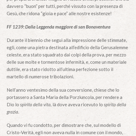
davvero “buon” per tutti, perché vissuto con la presenza di
Gesù, che ridona “gioia e pace” alle nostre esistenze!
FF 1239: Dalla Leggenda maggiore di san Bonaventura
Durante il biennio che seguì alla impressione delle stimmate,
egli, come una pietra destinata all’edificio della Gerusalemme
celeste, era stato squadrato dai colpi della prova, per mezzo
delle sue molte e tormentose infermità, e, come un materiale
duttile, era stato ridotto all’ultima perfezione sotto il
martello di numerose tribolazioni.
Nell’anno ventesimo della sua conversione, chiese che lo
portassero a Santa Maria della Porziuncola, per rendere a
Dio lo
spirito della vita,
là dove aveva ricevuto lo
spirito della
grazia
.
Quando vi fu condotto, per dimostrare che, sul modello di
Cristo-Verità, egli non aveva nulla in comune con il mondo,