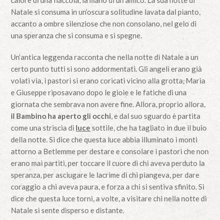
calore di una fiaccola, la mano di un amico. La sua notte di
Natale si consuma in un’oscura solitudine lavata dal pianto,
accanto a ombre silenziose che non consolano, nel gelo di
una speranza che si consuma e si spegne.
Un’antica leggenda racconta che nella notte di Natale a un
certo punto tutti si sono addormentati. Gli angeli erano già
volati via, i pastori si erano coricati vicino alla grotta, Maria
e Giuseppe riposavano dopo le gioie e le fatiche di una
giornata che sembrava non avere fine. Allora, proprio allora,
il Bambino ha aperto gli occhi
, e dal suo sguardo è partita
come una striscia di
luce
sottile, che ha tagliato in due il buio
della notte. Si dice che questa luce abbia illuminato i monti
attorno a Betlemme per destare e consolare i pastori che non
erano mai partiti, per toccare il cuore di chi aveva perduto la
speranza, per asciugare le lacrime di chi piangeva, per dare
coraggio a chi aveva paura, e forza a chi si sentiva sfinito. Si
dice che questa luce torni, a volte, a visitare chi nella notte di
Natale si sente disperso e distante.