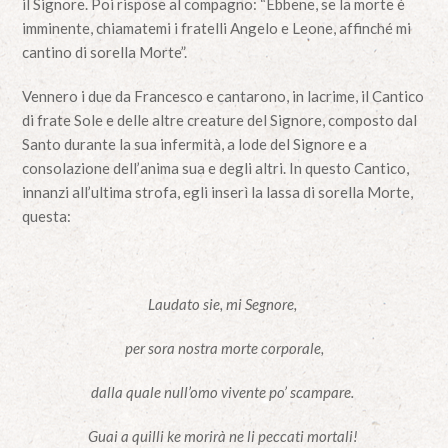
il Signore. Poi rispose al compagno: “Ebbene, se la morte è
imminente, chiamatemi i fratelli Angelo e Leone, affinché mi
cantino di sorella Morte”.
Vennero i due da Francesco e cantarono, in lacrime, il Cantico
di frate Sole e delle altre creature del Signore, composto dal
Santo durante la sua infermità, a lode del Signore e a
consolazione dell’anima sua e degli altri. In questo Cantico,
innanzi all’ultima strofa, egli inserì la lassa di sorella Morte,
questa:
Laudato sie, mi Segnore,
per sora nostra morte corporale,
dalla quale null’omo vivente po’ scampare.
Guai a quilli ke morirà ne li peccati mortali!