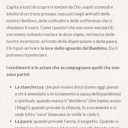
Capita a tutti di scoprirsi lontani da Dio, ospiti scomodi e
infelici di un triste presepe, nascosti negli anfratti delle
nostre ribellioni, delle solitudini e delle sofferenze che ci
chiudono il cuore. Come i pastori che non sono mai partiti
vorremmo soltanto restare là dove siamo, nel mezzo delle
nostre incertezze, al fondo della disperazione e della paura.
Fin lì può arrivare
la luce dello sguardo del Bambino
. Da lì
potremo ricominciare.
I sentimenti e le azioni che accompagnano quelli che non
sono partiti
La stanchezza
: che può essere
fisica
(come oggi, penso
a chi è ammalato o in isolamento a causa della pandemia)
e
spirituale
, quando manca il “desiderio” (che hanno avuto
i Magi!), quando prevale la sfiducia, lo scoramento e si
vede tutto “nero” (mancano le stelle in cielo!).
La paura
: quando prevale l’ansia, il sospetto. Quando si