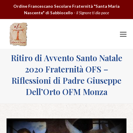
Ordine Francescano Secolare Fraternità "Santa Maria
Nascente" di Sabbiocello
-
il Signore ti dia pace
O
M
M
Ritiro di Avvento Santo Natale
2020 Fraternità OFS –
Riflessioni di Padre Giuseppe
Dell’Orto OFM Monza