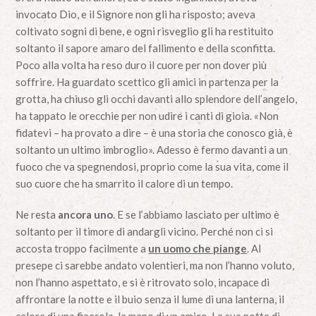
invocato Dio, e il Signore non gli ha risposto; aveva
coltivato sogni di bene, e ogni risveglio gli ha restituito
soltanto il sapore amaro del fallimento e della sconfitta.
Poco alla volta ha reso duro il cuore per non dover più
soffrire. Ha guardato scettico gli amici in partenza per la
grotta, ha chiuso gli occhi davanti allo splendore dell’angelo,
ha tappato le orecchie per non udire i canti di gioia. «Non
fidatevi – ha provato a dire – è una storia che conosco già, è
soltanto un ultimo imbroglio». Adesso è fermo davanti a un
fuoco che va spegnendosi, proprio come la sua vita, come il
suo cuore che ha smarrito il calore di un tempo.
Ne resta
ancora uno
. E se l’abbiamo lasciato per ultimo è
soltanto per il timore di andargli vicino. Perché non ci si
accosta troppo facilmente a
un uomo che piange
. Al
presepe ci sarebbe andato volentieri, ma non l’hanno voluto,
non l’hanno aspettato, e si è ritrovato solo, incapace di
affrontare la notte e il buio senza il lume di una lanterna, il