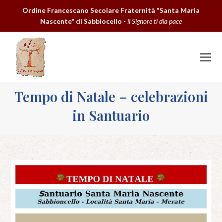
Ordine Francescano Secolare Fraternità "Santa Maria
Nascente" di Sabbiocello
-
il Signore ti dia pace
O
M
M
Tempo di Natale – celebrazioni
in Santuario