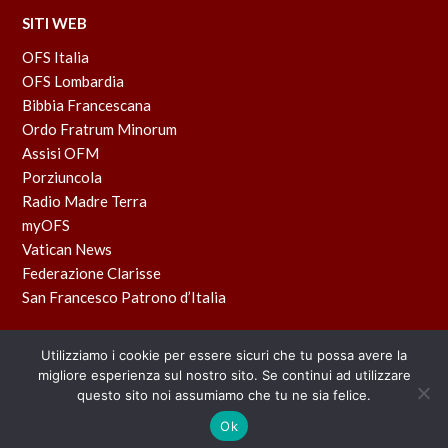
SITI WEB
OFS Italia
OFS Lombardia
Bibbia Francescana
Ordo Fratrum Minorum
Assisi OFM
Porziuncola
Radio Madre Terra
myOFS
Vatican News
Federazione Clarisse
San Francesco Patrono d’Italia
Utilizziamo i cookie per essere sicuri che tu possa avere la
migliore esperienza sul nostro sito. Se continui ad utilizzare
questo sito noi assumiamo che tu ne sia felice.
Powered by
BLU TACO
Ok