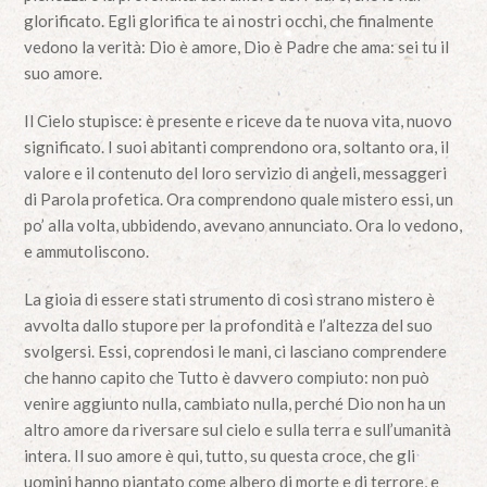
glorificato. Egli glorifica te ai nostri occhi, che finalmente
vedono la verità: Dio è amore, Dio è Padre che ama: sei tu il
suo amore.
Il Cielo stupisce: è presente e riceve da te nuova vita, nuovo
significato. I suoi abitanti comprendono ora, soltanto ora, il
valore e il contenuto del loro servizio di angeli, messaggeri
di Parola profetica. Ora comprendono quale mistero essi, un
po’ alla volta, ubbidendo, avevano annunciato. Ora lo vedono,
e ammutoliscono.
La gioia di essere stati strumento di così strano mistero è
avvolta dallo stupore per la profondità e l’altezza del suo
svolgersi. Essi, coprendosi le mani, ci lasciano comprendere
che hanno capito che Tutto è davvero compiuto: non può
venire aggiunto nulla, cambiato nulla, perché Dio non ha un
altro amore da riversare sul cielo e sulla terra e sull’umanità
intera. Il suo amore è qui, tutto, su questa croce, che gli
uomini hanno piantato come albero di morte e di terrore, e