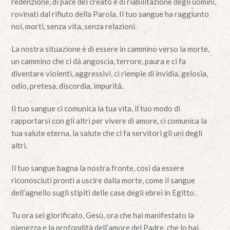
redenzione, di pace del creato e di riabilitazione degli uomini,
rovinati dal rifiuto della Parola. Il tuo sangue ha raggiunto
noi, morti, senza vita, senza relazioni.
La nostra situazione è di essere in cammino verso la morte,
un cammino che ci dà angoscia, terrore, paura e ci fa
diventare violenti, aggressivi, ci riempie di invidia, gelosia,
odio, pretesa, discordia, impurità.
Il tuo sangue ci comunica la tua vita, il tuo modo di
rapportarsi con gli altri per vivere di amore, ci comunica la
tua salute eterna, la salute che ci fa servitori gli uni degli
altri.
Il tuo sangue bagna la nostra fronte, così da essere
riconosciuti pronti a uscire dalla morte, come il sangue
dell’agnello sugli stipiti delle case degli ebrei in Egitto.
Tu ora sei glorificato, Gesù, ora che hai manifestato la
pienezza e la profondità dell’amore del Padre, che lo hai