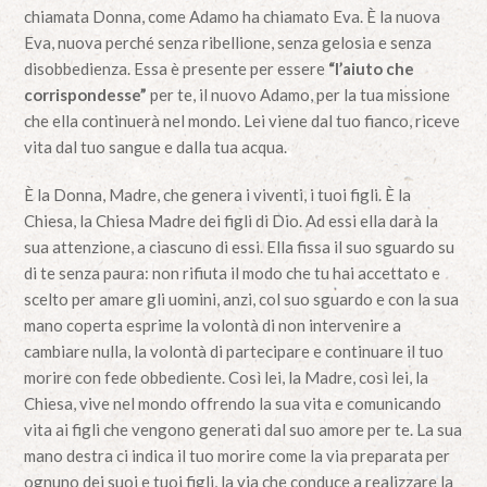
chiamata Donna, come Adamo ha chiamato Eva. È la nuova
Eva, nuova perché senza ribellione, senza gelosia e senza
disobbedienza. Essa è presente per essere
“l’aiuto che
corrispondesse”
per te, il nuovo Adamo, per la tua missione
che ella continuerà nel mondo. Lei viene dal tuo fianco, riceve
vita dal tuo sangue e dalla tua acqua.
È la Donna, Madre, che genera i viventi, i tuoi figli. È la
Chiesa, la Chiesa Madre dei figli di Dio. Ad essi ella darà la
sua attenzione, a ciascuno di essi. Ella fissa il suo sguardo su
di te senza paura: non rifiuta il modo che tu hai accettato e
scelto per amare gli uomini, anzi, col suo sguardo e con la sua
mano coperta esprime la volontà di non intervenire a
cambiare nulla, la volontà di partecipare e continuare il tuo
morire con fede obbediente. Così lei, la Madre, così lei, la
Chiesa, vive nel mondo offrendo la sua vita e comunicando
vita ai figli che vengono generati dal suo amore per te. La sua
mano destra ci indica il tuo morire come la via preparata per
ognuno dei suoi e tuoi figli, la via che conduce a realizzare la