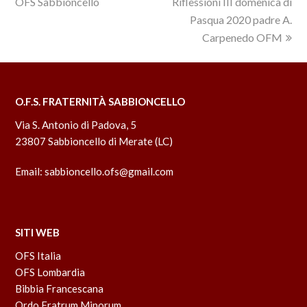
OFS Sabbioncello
Riflessioni III domenica di
Pasqua 2020 padre A.
Carpenedo OFM
O.F.S. FRATERNITÀ SABBIONCELLO
Via S. Antonio di Padova, 5
23807 Sabbioncello di Merate (LC)
Email:
sabbioncello.ofs@gmail.com
SITI WEB
OFS Italia
OFS Lombardia
Bibbia Francescana
Ordo Fratrum Minorum