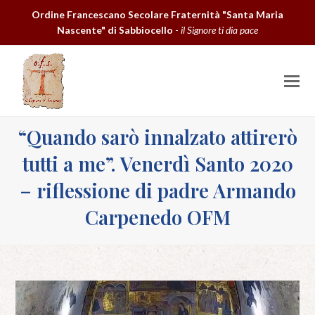
Ordine Francescano Secolare Fraternità "Santa Maria
Nascente" di Sabbiocello
-
il Signore ti dia pace
O
M
M
“Quando sarò innalzato attirerò
tutti a me”. Venerdì Santo 2020
– riflessione di padre Armando
Carpenedo OFM