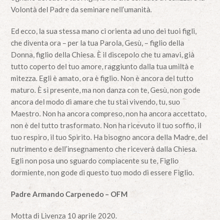
Volontà del Padre da seminare nell’umanità.
Ed ecco, la sua stessa mano ci orienta ad uno dei tuoi figli,
che diventa ora – per la tua Parola, Gesù, – figlio della
Donna, figlio della Chiesa. È il discepolo che tu amavi, già
tutto coperto del tuo amore, raggiunto dalla tua umiltà e
mitezza. Egli è amato, ora è figlio. Non è ancora del tutto
maturo. È sì presente, ma non danza con te, Gesù, non gode
ancora del modo di amare che tu stai vivendo, tu, suo
Maestro. Non ha ancora compreso, non ha ancora accettato,
non è del tutto trasformato. Non ha ricevuto il tuo soffio, il
tuo respiro, il tuo Spirito. Ha bisogno ancora della Madre, del
nutrimento e dell’insegnamento che riceverà dalla Chiesa.
Egli non posa uno sguardo compiacente su te, Figlio
dormiente, non gode di questo tuo modo di essere Figlio.
Padre Armando Carpenedo – OFM
Motta di Livenza 10 aprile 2020.