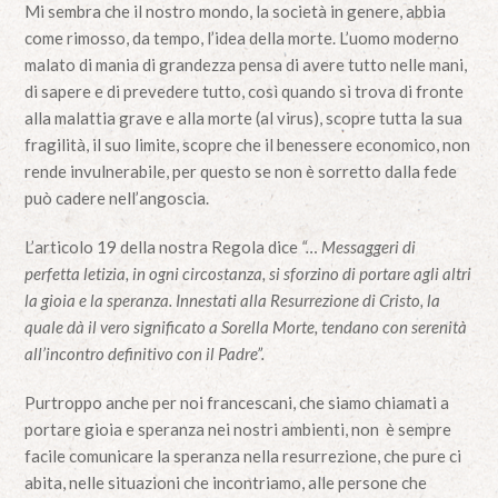
Mi sembra che il nostro mondo, la società in genere, abbia
come rimosso, da tempo, l’idea della morte. L’uomo moderno
malato di mania di grandezza pensa di avere tutto nelle mani,
di sapere e di prevedere tutto, così quando si trova di fronte
alla malattia grave e alla morte (al virus), scopre tutta la sua
fragilità, il suo limite, scopre che il benessere economico, non
rende invulnerabile, per questo se non è sorretto dalla fede
può cadere nell’angoscia.
L’articolo 19 della nostra Regola dice
“… Messaggeri di
perfetta letizia, in ogni circostanza, si sforzino di portare agli altri
la gioia e la speranza. Innestati alla Resurrezione di Cristo, la
quale dà il vero significato a Sorella Morte, tendano con serenità
all’incontro definitivo con il Padre”.
Purtroppo anche per noi francescani, che siamo chiamati a
portare gioia e speranza nei nostri ambienti, non è sempre
facile comunicare la speranza nella resurrezione, che pure ci
abita, nelle situazioni che incontriamo, alle persone che