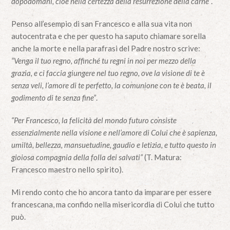
dopodomani, cioè nella certezza della resurrezione della carne”
.
Penso all’esempio di san Francesco e alla sua vita non
autocentrata e che per questo ha saputo chiamare sorella
anche la morte e nella parafrasi del Padre nostro scrive:
“Venga il tuo regno, affinché tu regni in noi per mezzo della
grazia, e ci faccia giungere nel tuo regno, ove la visione di te è
senza veli, l’amore di te perfetto, la comunione con te è beata, il
godimento di te senza fine”
.
“Per Francesco, la felicità del mondo futuro consiste
essenzialmente nella visione e nell’amore di Colui che è sapienza,
umiltà, bellezza, mansuetudine, gaudio e letizia, e tutto questo in
gioiosa compagnia della folla dei salvati”
(T. Matura:
Francesco maestro nello spirito).
Mi rendo conto che ho ancora tanto da imparare per essere
francescana, ma confido nella misericordia di Colui che tutto
può.