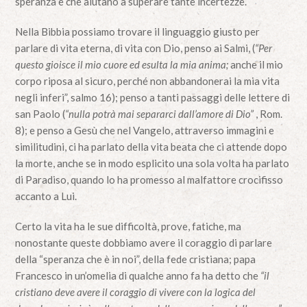
speranza e che aiutano a superare tante incertezze.
Nella Bibbia possiamo trovare il linguaggio giusto per
parlare di vita eterna, di vita con Dio, penso ai Salmi, (
“Per
questo gioisce il mio cuore ed esulta la mia anima;
anche il mio
corpo riposa al sicuro, perché non abbandonerai la mia vita
negli inferi”, salmo 16); penso a tanti passaggi delle lettere di
san Paolo (
“nulla potrà mai separarci dall’amore di Dio”
, Rom.
8); e penso a Gesù che nel Vangelo, attraverso immagini e
similitudini, ci ha parlato della vita beata che ci attende dopo
la morte, anche se in modo esplicito una sola volta ha parlato
di Paradiso, quando lo ha promesso al malfattore crocifisso
accanto a Lui.
Certo la vita ha le sue difficoltà, prove, fatiche, ma
nonostante queste dobbiamo avere il coraggio di parlare
della “speranza che è in noi”, della fede cristiana; papa
Francesco in un’omelia di qualche anno fa ha detto che
“il
cristiano deve avere il coraggio di vivere con la logica del