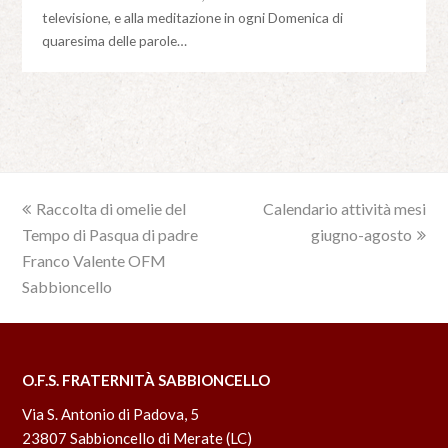
televisione, e alla meditazione in ogni Domenica di
quaresima delle parole…
previous
Raccolta di omelie del
Calendario attività mesi
next
Tempo di Pasqua di padre
post:
post:
giugno-agosto
Franco Valente OFM
Sabbioncello
O.F.S. FRATERNITÀ SABBIONCELLO
Via S. Antonio di Padova, 5
23807 Sabbioncello di Merate (LC)