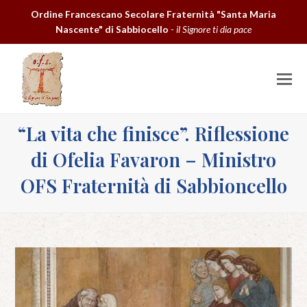
Ordine Francescano Secolare Fraternità "Santa Maria
Nascente" di Sabbiocello
-
il Signore ti dia pace
O
M
M
“La vita che finisce”. Riflessione
di Ofelia Favaron – Ministro
OFS Fraternità di Sabbioncello