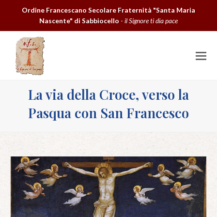
Ordine Francescano Secolare Fraternità "Santa Maria
Nascente" di Sabbiocello
-
il Signore ti dia pace
O
M
M
La via della Croce, verso la
Pasqua con San Francesco