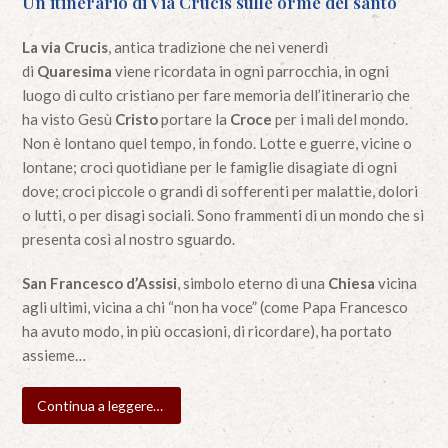
Un itinerario di Via Crucis sulle orme del santo
La via Crucis
, antica tradizione che nei venerdì
di
Quaresima
viene ricordata in ogni parrocchia, in ogni
luogo di culto cristiano per fare memoria dell’itinerario che
ha visto Gesù
Cristo
portare la
Croce
per i mali del mondo.
Non è lontano quel tempo, in fondo. Lotte e guerre, vicine o
lontane; croci quotidiane per le famiglie disagiate di ogni
dove; croci piccole o grandi di sofferenti per malattie, dolori
o lutti, o per disagi sociali. Sono frammenti di un mondo che si
presenta così al nostro sguardo.
San Francesco d’Assisi
, simbolo eterno di una
Chiesa
vicina
agli ultimi, vicina a chi “non ha voce” (come Papa Francesco
ha avuto modo, in più occasioni, di ricordare), ha portato
assieme…
Continua a leggere…