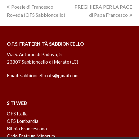
previous
Poesie di Francesco
PREGHIERA PER LA PACE
next
Roveda (OFS Sabbioncello)
post:
post:
di Papa Francesco
O.F.S. FRATERNITÀ SABBIONCELLO
Via S. Antonio di Padova, 5
23807 Sabbioncello di Merate (LC)
Email:
sabbioncello.ofs@gmail.com
SITI WEB
OFS Italia
OFS Lombardia
Bibbia Francescana
Ordo Fratrum Minorum