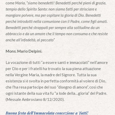
come Maria, “siamo benedetti! Benedetti perché pieni di grazia,
tempio dello Spirito Santo: non siamo fatti per strisciare e
mangiare polvere, ma per ospitare la gloria di Dio. Benedetti
perché introdotti nella comunione con il Padre, come figli amati.
Benedetti perché strappati per sempre alla solitudine da un
abbraccio e da un amore che il tempo non consuma e che resiste
anche all’infedeltà, al peccato”
Mons. Mario Delpini.
La vocazione di tutti “a essere santi e immacolati” nell’amore
per Dio e per i fratelli ha trovato la sua piena attuazione
nella Vergine Maria, la madre del Signore. Tutta la sua
esistenza si è svolta in perfetta conformità al volere di Dio,
che l’ha resa partecipe del suo “disegno di amore”, così che
ogni istante della sua vita fu “a lode della…gloria” del Padre.
(Messale Ambrosiano 8/12/2020).
Buona festa dell’Immacolata concezione a Tutti!