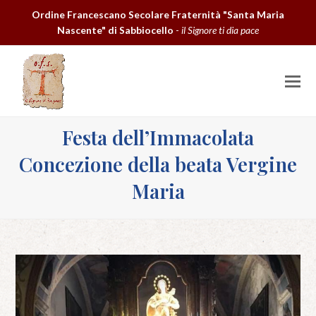
Ordine Francescano Secolare Fraternità "Santa Maria
Nascente" di Sabbiocello
-
il Signore ti dia pace
O
M
M
Festa dell’Immacolata
Concezione della beata Vergine
Maria