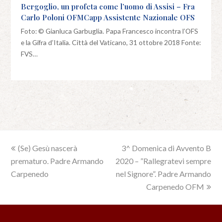
Bergoglio, un profeta come l’uomo di Assisi – Fra
Carlo Poloni OFMCapp Assistente Nazionale OFS
Foto: © Gianluca Garbuglia. Papa Francesco incontra l’OFS
e la Gifra d’Italia. Città del Vaticano, 31 ottobre 2018 Fonte:
FVS…
previous
(Se) Gesù nascerà
3^ Domenica di Avvento B
next
prematuro. Padre Armando
post:
2020 – ”Rallegratevi sempre
post:
Carpenedo
nel Signore”. Padre Armando
Carpenedo OFM