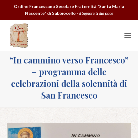
Ordine Francescano Secolare Fraternità "Santa Maria
Nascente" di Sabbiocello
-
il Signore ti dia pace
O
M
M
“In cammino verso Francesco”
– programma delle
celebrazioni della solennità di
San Francesco