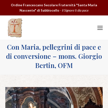
Ordine Francescano Secolare Fraternità "Santa Maria
Nascente" di Sabbiocello
-
il Signore ti dia pace
O
M
M
Con Maria, pellegrini di pace e
di conversione – mons. Giorgio
Bertin, OFM