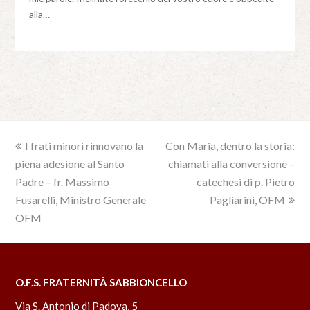
alla…
previous
I frati minori rinnovano la
Con Maria, dentro la storia:
next
piena adesione al Santo
post:
chiamati alla conversione –
post:
Padre – fr. Massimo
catechesi di p. Pietro
Fusarelli, Ministro Generale
Pagliarini, OFM
OFM
O.F.S. FRATERNITÀ SABBIONCELLO
Via S. Antonio di Padova, 5