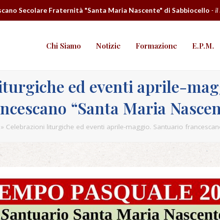
cano Secolare Fraternità "Santa Maria Nascente" di Sabbiocello
-
il
Chi Siamo
Notizie
Formazione
E.P.M.
liturgiche ed eventi aprile-mag
ancescano “Santa Maria Nascen
»
Celebrazioni liturgiche ed eventi aprile-maggio. Santuario francesca