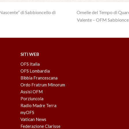
ascente” di Sabbioncello di
Omelie del Tempo di Quare
next
Valente – OFM Sabbioncello
post:
SITI WEB
OFS Italia
OFS Lombardia
Bibbia Francescana
Ordo Fratrum Minorum
Assisi OFM
Porziuncola
Radio Madre Terra
myOFS
Vatican News
Federazione Clarisse