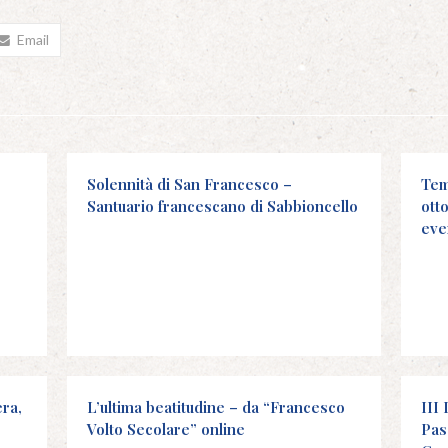
Email
Solennità di San Francesco –
Tem
Santuario francescano di Sabbioncello
ott
eve
era,
L’ultima beatitudine – da “Francesco
III
Volto Secolare” online
Pas