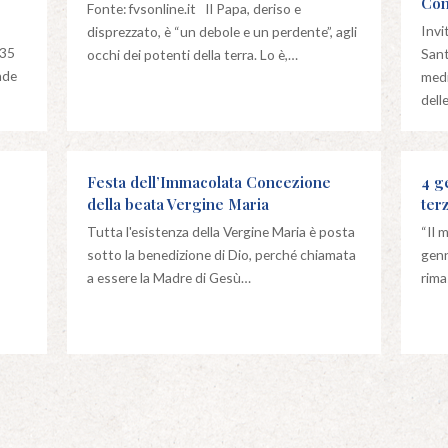
Con
Fonte: fvsonline.it Il Papa, deriso e
Invit
disprezzato, è “un debole e un perdente”, agli
3-35
Sant
occhi dei potenti della terra. Lo è,…
nde
medi
dell
Festa dell’Immacolata Concezione
4 g
della beata Vergine Maria
ter
Tutta l'esistenza della Vergine Maria è posta
“Il 
sotto la benedizione di Dio, perché chiamata
genn
a essere la Madre di Gesù…
rima