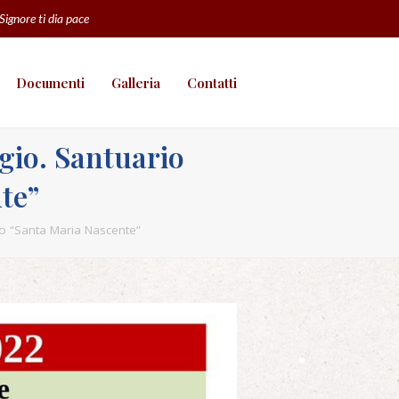
 Signore ti dia pace
Documenti
Galleria
Contatti
gio. Santuario
te”
no “Santa Maria Nascente”