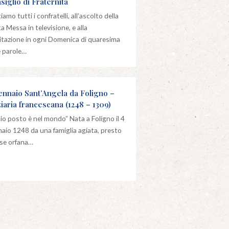
siglio di Fraternità
iamo tutti i confratelli, all’ascolto della
a Messa in televisione, e alla
tazione in ogni Domenica di quaresima
e parole…
ennaio Sant’Angela da Foligno –
ziaria francescana (1248 – 1309)
mio posto è nel mondo” Nata a Foligno il 4
aio 1248 da una famiglia agiata, presto
se orfana…