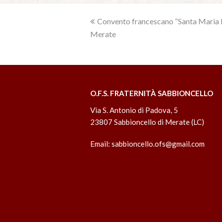
previous
Convento francescano “Santa Maria N
Merate
post:
O.F.S. FRATERNITÀ SABBIONCELLO
Via S. Antonio di Padova, 5
23807 Sabbioncello di Merate (LC)
Email:
sabbioncello.ofs@gmail.com