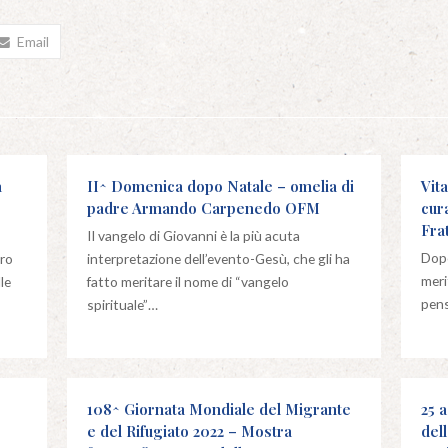
Email
a
II^ Domenica dopo Natale – omelia di
Vita
padre Armando Carpenedo OFM
cur
Fra
Il vangelo di Giovanni è la più acuta
Dopo
cro
interpretazione dell’evento-Gesù, che gli ha
meri
le
fatto meritare il nome di “vangelo
pens
spirituale”…
108^ Giornata Mondiale del Migrante
25 
e del Rifugiato 2022 – Mostra
del