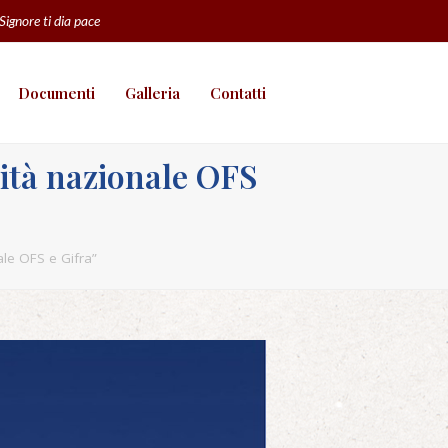
 Signore ti dia pace
Documenti
Galleria
Contatti
ità nazionale OFS
le OFS e Gifra”