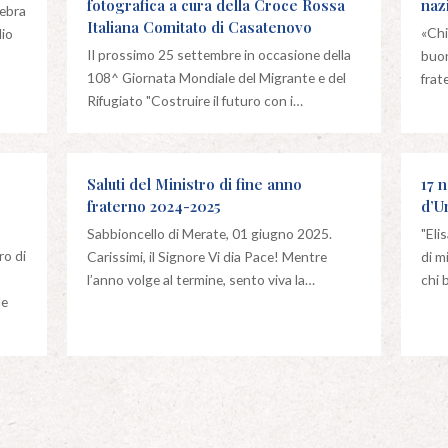
fotografica a cura della Croce Rossa
naz
lebra
Italiana Comitato di Casatenovo
«Chi
lio
Il prossimo 25 settembre in occasione della
buon
108^ Giornata Mondiale del Migrante e del
frat
Rifugiato "Costruire il futuro con i…
Saluti del Ministro di fine anno
17 
fraterno 2024-2025
d’U
Sabbioncello di Merate, 01 giugno 2025.
"Eli
ro di
Carissimi, il Signore Vi dia Pace! Mentre
di m
l’anno volge al termine, sento viva la…
chi 
le