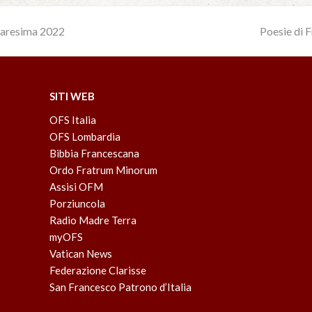
uaresima 2022
Poesie di 
next
post:
SITI WEB
OFS Italia
OFS Lombardia
Bibbia Francescana
Ordo Fratrum Minorum
Assisi OFM
Porziuncola
Radio Madre Terra
myOFS
Vatican News
Federazione Clarisse
San Francesco Patrono d’Italia