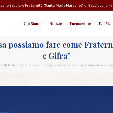
cano Secolare Fraternità "Santa Maria Nascente" di Sabbiocello
-
il
Chi Siamo
Notizie
Formazione
E.P.M.
osa possiamo fare come Fratern
e Gifra”
»
Notizie
»
“Ucraina: ecco cosa possiamo fare come Fraternità naziona