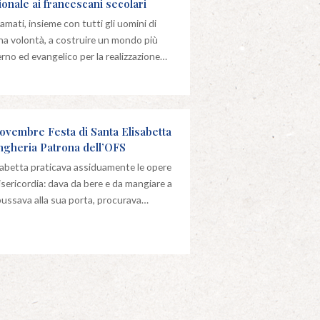
ionale ai francescani secolari
amati, insieme con tutti gli uomini di
a volontà, a costruire un mondo più
erno ed evangelico per la realizzazione…
novembre Festa di Santa Elisabetta
ngheria Patrona dell’OFS
sabetta praticava assiduamente le opere
isericordia: dava da bere e da mangiare a
bussava alla sua porta, procurava…