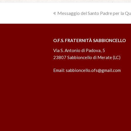
previous
Messaggio del Santo Padre per la Q
post:
O.F.S. FRATERNITÀ SABBIONCELLO
Via S. Antonio di Padova, 5
23807 Sabbioncello di Merate (LC)
Email:
sabbioncello.ofs@gmail.com