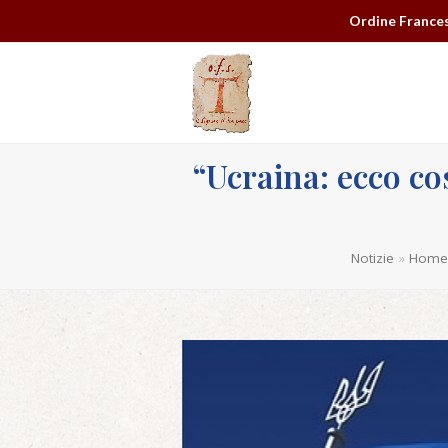
Ordine Frances
“Ucraina: ecco c
Notizie
»
Home