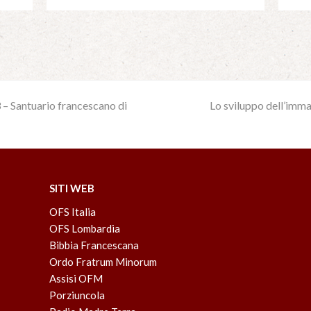
 – Santuario francescano di
Lo sviluppo dell’imma
next
post:
SITI WEB
OFS Italia
OFS Lombardia
Bibbia Francescana
Ordo Fratrum Minorum
Assisi OFM
Porziuncola