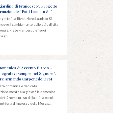
 giardino di Francesco”. Progetto
ernazionale “Patti Laudato Si'”
rogetto “La Rivoluzione Laudato Si’
uove il cambiamento dello stile di vita
onale. Frate Francesco e i suoi
pagni…
Domenica di Avvento B 2020 –
llegratevi sempre nel Signore”.
re Armando Carpenedo OFM
ta domenica è dedicata
izionalmente alla gioia: è la domenica
dete’, nome preso dalla prima parola
’antifona d’Ingresso della Messa:…