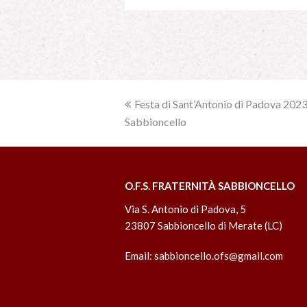
previous
Festa di Sant’Antonio di Padova 2023
Sabbioncello
post:
O.F.S. FRATERNITÀ SABBIONCELLO
Via S. Antonio di Padova, 5
23807 Sabbioncello di Merate (LC)
Email:
sabbioncello.ofs@gmail.com