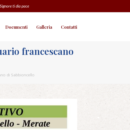
 Signore ti dia pace
Documenti
Galleria
Contatti
uario francescano
no di Sabbioncello