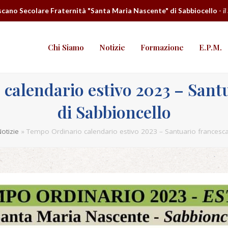
cano Secolare Fraternità "Santa Maria Nascente" di Sabbiocello
-
il
Chi Siamo
Notizie
Formazione
E.P.M.
calendario estivo 2023 – Sant
di Sabbioncello
otizie
»
Tempo Ordinario calendario estivo 2023 – Santuario francesca