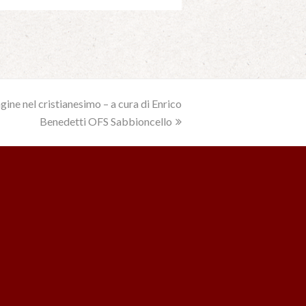
gine nel cristianesimo – a cura di Enrico
Benedetti OFS Sabbioncello