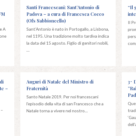
Santi Francescani: Sant’Antonio di
“Il
OFM
Padova – a cura di Francesca Cocco
int
(Ofs Sabbioncello)
Il P
e A
Sant’Antonio è nato in Portogallo, a Lisbona,
prom
ione
nel 1195. Una tradizione molto tardiva indica
pers
la data del 15 agosto. Figlio di genitori nobili,
com
…
di
Auguri di Natale del Ministro di
3^ 
te –
Fraternità
”Ra
Pad
Santo Natale 2019. Per noi francescani
Ques
l’episodio della vita di san Francesco che a
 –
trad
Natale torna a vivere nel nostro…
‘Gau
dell