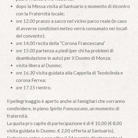
dopo la Messa visita al Santuario e momento di incontro
con la Fraternità locale;
ore 12.00
pranzo a sacco nel vicino parco reale (in caso
di avverse condizioni meteo verrà consumato nei locali
del convento);
ore 14.00
recita della “Corona Francescana”
ore 15.00
partenza a piedi (per chi ha problemi di
deambulazione in auto) per il Duomo di Monza;
visita libera al Duomo;
ore 16.30
visita guidata alla Cappella di Teodolinda e
corona Ferrea;
ore 17.15
rientro.
Il pellegrinaggio è aperto anche ai famigliari che vorranno
condividere, in pieno
Spirito Francescano
, un momento di
fraternità.
La quota pro capite di partecipazione è di € 10,00 (€ 8,00
visita guidata in Duomo, € 2,00 offerta al Santuario).