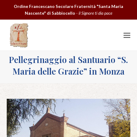
Ordine Francescano Secolare Fraternità "Santa Maria
Nascente" di Sabbiocello
-
il Signore ti dia pace
O
M
M
Pellegrinaggio al Santuario “S.
Maria delle Grazie” in Monza