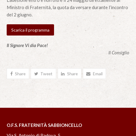
L’adesione entro e non oltre il 24 maggio direttamente al
Ministro di Fraternità, la quota da versare durante l’incontro
del 2 giugno.
Scarica il programma
Il Signore Vi dia Pace!
Il Consiglio
Share
Tweet
Share
Email
O.F.S. FRATERNITÀ SABBIONCELLO
Via S. Antonio di Padova, 5